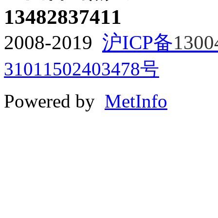
13482837411
2008-2019
沪ICP备
1300
31011502403478号
Powered by
MetInfo