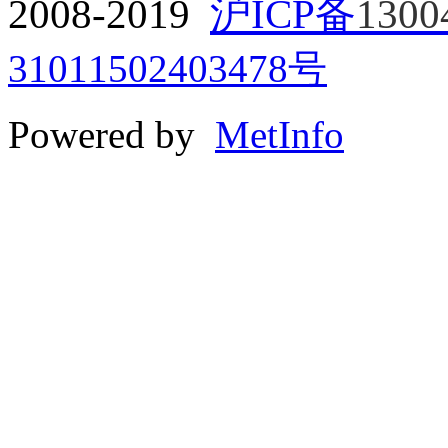
2008-2019
沪ICP备
1300
31011502403478号
Powered by
MetInfo