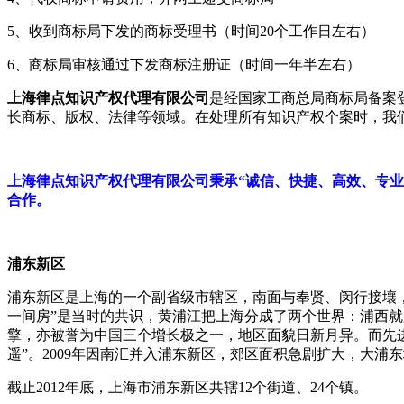
5、
收到商标局下发的商标受理书（时间
20
个工作日左右）
6、
商标局审核通过下发商标注册证（时间一年半左右）
上海律点知识产权代理有限公司
是经国家工商总局商标局备案
长商标、版权、法律等领域。在处理所有知识产权个案时，我
上海律点知识产权代理有限公司秉承“诚信、快捷、高效、专业
合作。
浦东新区
浦东新区是上海的一个副省级市辖区，南面与奉贤、闵行接壤
一间房”是当时的共识，黄浦江把上海分成了两个世界：浦西
擎，亦被誉为中国三个增长极之一，地区面貌日新月异。而先
遥”。
2009
年因南汇并入浦东新区，郊区面积急剧扩大，大浦东
截止
2012
年底，上海市浦东新区共辖
12
个街道、
24
个镇。