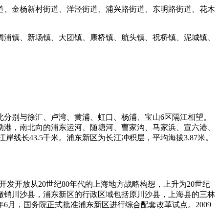
道、金杨新村街道、洋泾街道、浦兴路街道、东明路街道、花木
周浦镇、新场镇、大团镇、康桥镇、航头镇、祝桥镇、泥城镇、
北分别与徐汇、卢湾、黄浦、虹口、杨浦、宝山
6
区隔江相望。
泐港，南北向的浦东运河、随塘河、曹家沟、马家浜、宣六港、
江岸线长
43.5
千米。
浦东新区为长江冲积层，平均海拔
3.87
米。
开发开放从
20
世纪
80
年代的上海地方战略构想，上升为
20
世纪
撤销川沙县，浦东新区的行政区域包括原川沙县，上海县的三林
年
6
月，国务院正式批准浦东新区进行综合配套改革试点。
2009