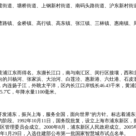
渡街道、塘桥街道、上钢新村街道、南码头路街道、沪东新村街
曹路镇、金桥镇、高行镇、高东镇、张江镇、三林镇、惠南镇、
黄浦江东而得名。
东濒长江口，南与南汇区、闵行区接壤，西和
向的川杨河、张家浜、大治河、白莲泾、惠新港、六灶港、石皮
，内连扬子江，外眺太平洋，区内长江口岸线长
46.43
千米，黄浦
5.7
℃，年降水量
1100
毫米。
开发浦东，振兴上海，服务全国，面向世界”的方针。标志着浦东
的阶段。
1992
年
10
月
11
日
，国务院批复，设立上海市浦东新区，
区管理委员会成立。
2000
年
8
月，浦东新区人民政府成立。
2005
年
1
月
29
日
，入选住建部公布第一批国家智慧城市试点名单。