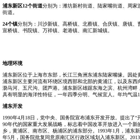
浦东新区
12
个街道
分别为：潍坊新村街道、陆家嘴街道、周家
街道。
24
个镇
分别为：川沙新镇、高桥镇、北蔡镇、合庆镇、唐镇、
宣桥镇、书院镇、万祥镇、老港镇、南汇新城镇。
地理环境
浦东新区位于上海市东部，长江三角洲东浦东陆家嘴缘。因处
浦东新区主要河流有环绕区境西部和北部的黄浦江，以及东西
泐马河、五尺沟、团芦港。
浦东新区雄踞东海之滨、杭州湾畔
具有明显的海洋性特征，一年四季分明、气候宜人。年均气温
1
浦东开发
1990
年
4
月
18
日
，党中央、国务院宣布浦东开发开放。提出了“
90
年代的国家重大发展战略，标志着中国改革开放进入一个新
乡，黄浦区、南市区、杨浦区的浦东部分。
1993
年
1
月，浦东新
年
5
月，国务院批复同意原南汇区行政区域划入浦东新区。
2013