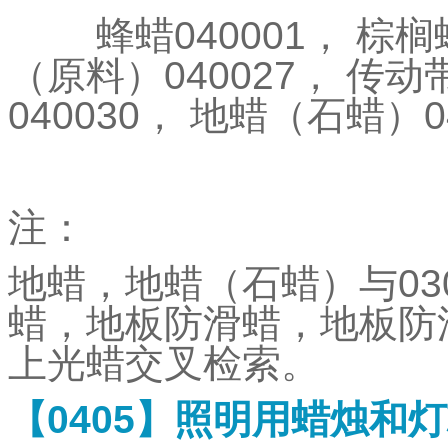
蜂蜡
040001
，
棕榈
（原料）
040027
，
传动
040030
，
地蜡（石蜡）
0
注：
地蜡，地蜡（石蜡）与
03
蜡，地板防滑蜡，地板防
上光蜡交叉检索。
【
0405
】照明用蜡烛和灯