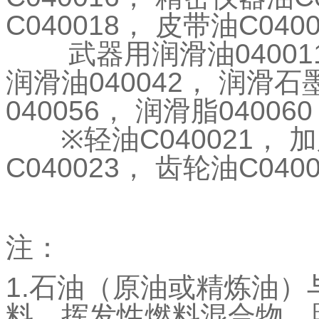
C040018
，
皮带油
C040
武器用润滑油
04001
润滑油
040042
，
润滑石
040056
，
润滑脂
040060
※
轻油
C040021
，
加
C040023
，
齿轮油
C040
注：
1.
石油（原油或精炼油）
料，挥发性燃料混合物，