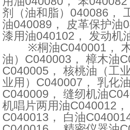
用油
040080
，
苯
040082
剂（油和脂）
040086
，
油
040089
，
皮革保护油
0
漆用油
040102
，
发动机
※
桐油
C040001
，
油）
C040003
，
樟木油
C
C040005
，
核桃油（工
业用）
C040007
，
乳化
C040009
，
缝纫机油
C04
机唱片两用油
C040012
，
C040013
，
白油
C04001
C040016
，
精密仪器油
C