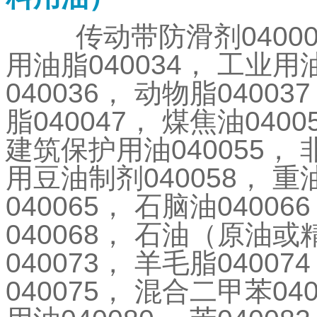
传动带防滑剂
0400
用油脂
040034
，
工业用
040036
，
动物脂
040037
脂
040047
，
煤焦油
0400
建筑保护用油
040055
，
用豆油制剂
040058
，
重
040065
，
石脑油
040066
040068
，
石油（原油或
040073
，
羊毛脂
040074
040075
，
混合二甲苯
04