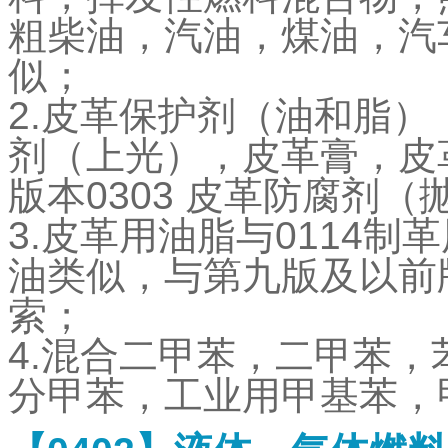
粗柴油，汽油，煤油，汽
似；
2.
皮革保护剂（油和脂）
剂（上光），皮革膏，皮
版本
0303
皮革防腐剂（
3.
皮革用油脂与
0114
制革
油类似，与第九版及以前
索；
4.
混合二甲苯，二甲苯，
分甲苯，工业用甲基苯，