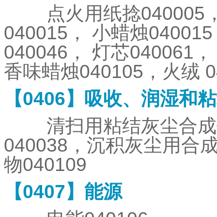
点火用纸捻
040005
040015
，
小蜡烛
040015
040046
，
灯芯
040061
，
香味蜡烛
040105
，火绒
0
【
0406
】吸收、润湿和粘
清扫用粘结灰尘合成
040038
，沉积灰尘用合
物
040109
【
0407
】能源